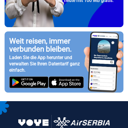
heute mit 100 MB gratis.
Weit reisen, immer
verbunden bleiben.
Laden Sie die App herunter und
verwalten Sie Ihren Datentarif ganz
einfach.