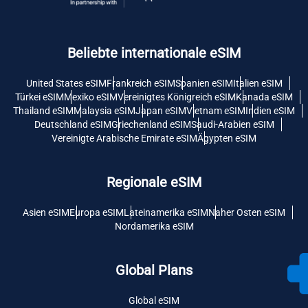
Beliebte internationale eSIM
United States eSIM
Frankreich eSIM
Spanien eSIM
Italien eSIM
Türkei eSIM
Mexiko eSIM
Vereinigtes Königreich eSIM
Kanada eSIM
Thailand eSIM
Malaysia eSIM
Japan eSIM
Vietnam eSIM
Indien eSIM
Deutschland eSIM
Griechenland eSIM
Saudi-Arabien eSIM
Vereinigte Arabische Emirate eSIM
Ägypten eSIM
Regionale eSIM
Asien eSIM
Europa eSIM
Lateinamerika eSIM
Naher Osten eSIM
Nordamerika eSIM
Global Plans
Global eSIM