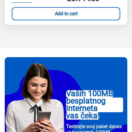
Add to cart
Vaših 100MB
besplatnog
interneta
vas čeka!
Testirajte svoj paket danas