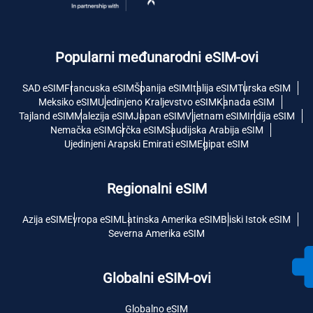
Popularni međunarodni eSIM-ovi
SAD eSIM
Francuska eSIM
Španija eSIM
Italija eSIM
Turska eSIM
Meksiko eSIM
Ujedinjeno Kraljevstvo eSIM
Kanada eSIM
Tajland eSIM
Malezija eSIM
Japan eSIM
Vijetnam eSIM
Indija eSIM
Nemačka eSIM
Grčka eSIM
Saudijska Arabija eSIM
Ujedinjeni Arapski Emirati eSIM
Egipat eSIM
Regionalni eSIM
Azija eSIM
Evropa eSIM
Latinska Amerika eSIM
Bliski Istok eSIM
Severna Amerika eSIM
Globalni eSIM-ovi
Globalno eSIM