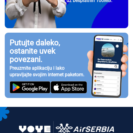
uz besplatnih 100MB.
Putujte daleko,
ostanite uvek
povezani.
Preuzmite aplikaciju i lako
upravljajte svojim internet paketom.