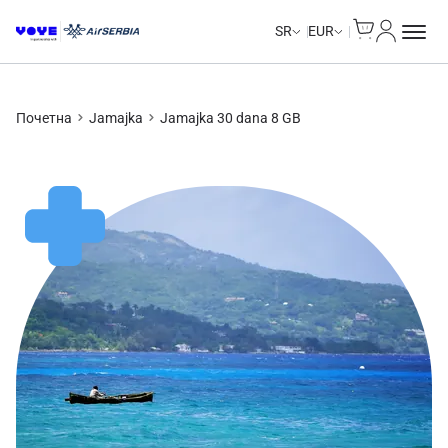
Cart
Moj nalo
SR
EUR
Почетна
Jamajka
Jamajka 30 dana 8 GB