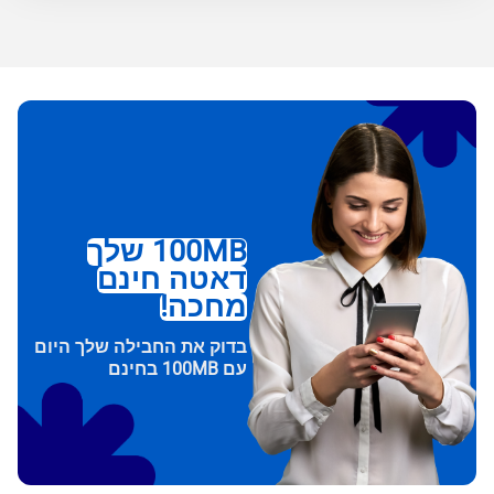
100MB שלך
דאטה חינם
מחכה!
בדוק את החבילה שלך היום
עם 100MB בחינם