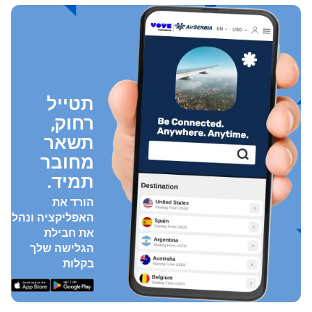
תטייל
רחוק,
תשאר
מחובר
תמיד.
הורד את
האפליקציה ונהל
את חבילת
הגלישה שלך
בקלות