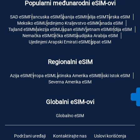
Popularni međunarodni eSIM-ovi
SAD eSIM
Francuska eSIM
Španija eSIM
Italija eSIM
Turska eSIM
Meksiko eSIM
Ujedinjeno Kraljevstvo eSIM
Kanada eSIM
Tajland eSIM
Malezija eSIM
Japan eSIM
Vijetnam eSIM
Indija eSIM
Nemačka eSIM
Grčka eSIM
Saudijska Arabija eSIM
Ujedinjeni Arapski Emirati eSIM
Egipat eSIM
Regionalni eSIM
Azija eSIM
Evropa eSIM
Latinska Amerika eSIM
Bliski Istok eSIM
Severna Amerika eSIM
Globalni eSIM-ovi
Globalno eSIM
Podržani uređaji
Kontaktirajte nas
Uslovi korišćenja