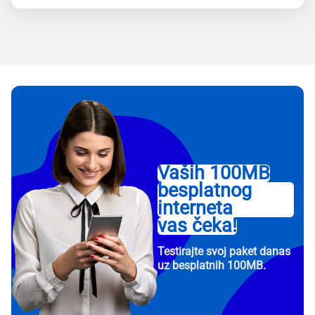
Vaših 100MB
besplatnog
interneta
vas čeka!
Testirajte svoj paket danas
uz besplatnih 100MB.