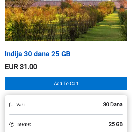
Indija 30 dana 25 GB
EUR
31.00
Add To Cart
30 Dana
Važi
25 GB
Internet