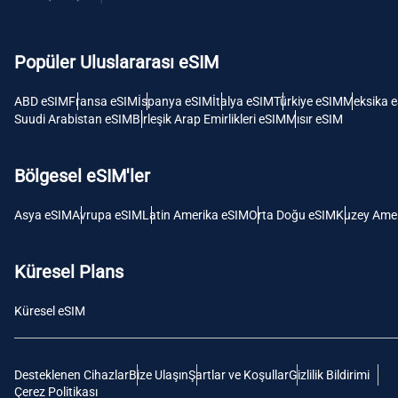
USD -
Dolar
Popüler Uluslararası eSIM
E
SGD 
ABD eSIM
Fransa eSIM
İspanya eSIM
İtalya eSIM
Türkiye eSIM
Meksika 
Suudi Arabistan eSIM
Birleşik Arap Emirlikleri eSIM
Mısır eSIM
D
JPY 
Bölgesel eSIM'ler
F
Asya eSIM
Avrupa eSIM
Latin Amerika eSIM
Orta Doğu eSIM
Kuzey Amer
THB 
Küresel Plans
IDR 
Küresel eSIM
CAD 
Desteklenen Cihazlar
Bize Ulaşın
Şartlar ve Koşullar
Gizlilik Bildirimi
P
Çerez Politikası