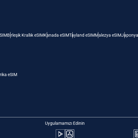
 Amerika Birleşik Devletleri (ABD)
KRW - Güney Kore Wonu
ı
nglish
Español
- Singapur Doları
TWD - Yeni Tayvan Doları
eSIM
Birleşik Krallık eSIM
Kanada eSIM
Tayland eSIM
Malezya eSIM
Japonya
eutsch
简体中文
- Japon Yeni
EUR - Euro
rançais
العربية
ika eSIM
- Tayland Bahtı
PHP - Filipin Pesosu
繁體中文
עברית
- Endonezya Rupiahı
AUD - Avustralya Doları
日本語
한국어
- Kanada Doları
GBP - İngiliz Sterlini
Uygulamamızı Edinin
olski
Português