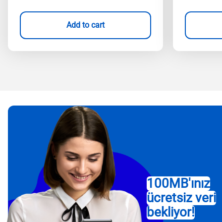
Add to cart
100MB'ınız
ücretsiz veri
bekliyor!