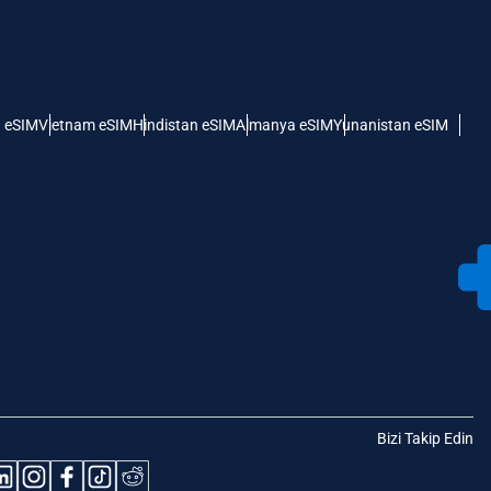
 eSIM
Vietnam eSIM
Hindistan eSIM
Almanya eSIM
Yunanistan eSIM
Bizi Takip Edin