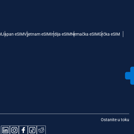
M
Japan eSIM
Vijetnam eSIM
Indija eSIM
Nemačka eSIM
Grčka eSIM
Ostanite u toku