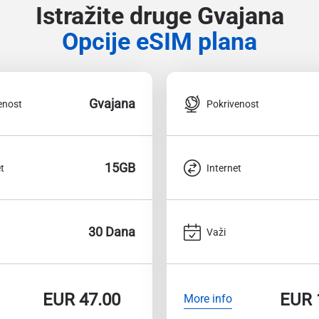
Istražite druge Gvajana
Opcije eSIM plana
Gvajana
enost
Pokrivenost
15GB
t
Internet
30 Dana
Važi
EUR
47.00
EUR
More info