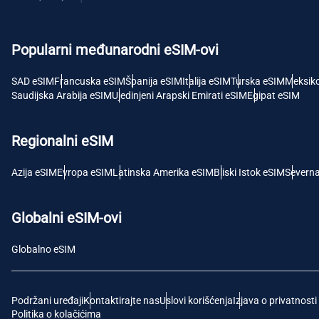
USD 
Popularni međunarodni eSIM-ovi
E
SGD 
SAD eSIM
Francuska eSIM
Španija eSIM
Italija eSIM
Turska eSIM
Meksik
Saudijska Arabija eSIM
Ujedinjeni Arapski Emirati eSIM
Egipat eSIM
D
JPY 
Regionalni eSIM
F
Azija eSIM
Evropa eSIM
Latinska Amerika eSIM
Bliski Istok eSIM
Severn
THB -
Globalni eSIM-ovi
IDR 
Globalno eSIM
CAD 
Podržani uređaji
Kontaktirajte nas
Uslovi korišćenja
Izjava o privatnosti
P
Politika o kolačićima