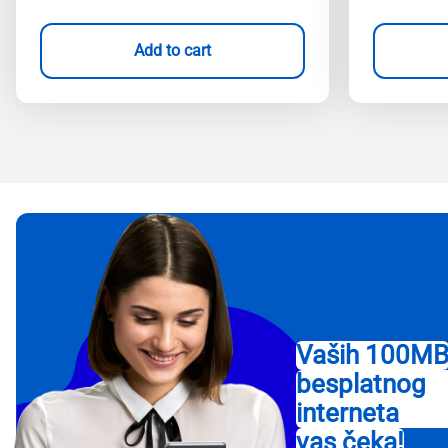
Add to cart
Vaših 100M
besplatnog
interneta
vas čeka!