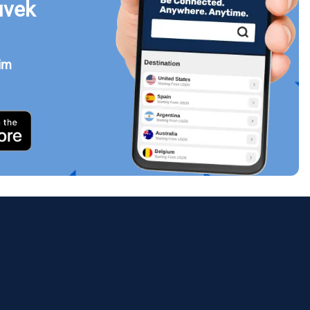
uvek
jim
Zatvori prozor
ology.
ill
enter
eSIM
Zatvori prozor
Zatvori prozor