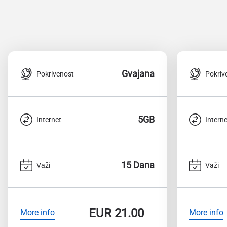
Gvajana
Pokrivenost
Pokriv
5GB
Internet
Interne
15 Dana
Važi
Važi
EUR
21.00
More info
More info