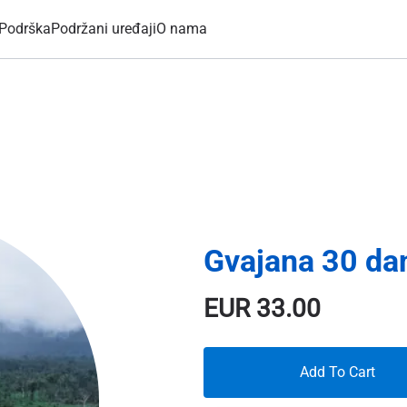
Podrška
Podržani uređaji
O nama
Gvajana 30 da
EUR
33.00
Add To Cart