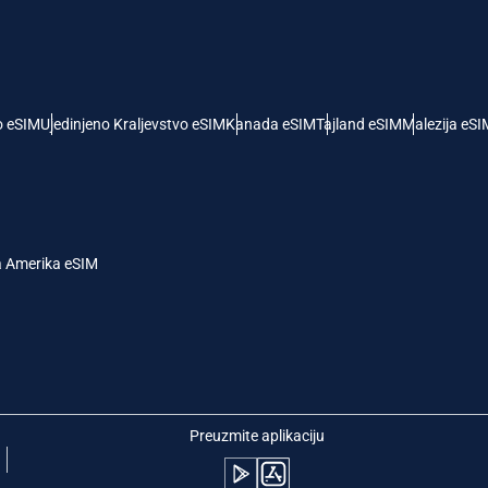
- Američki Dolar
KRW - Južnokorejski Von
nglish
Español
- Singapurski Dolar
TWD - Novi Tajvanski Dolar
o eSIM
Ujedinjeno Kraljevstvo eSIM
Kanada eSIM
Tajland eSIM
Malezija eSI
eutsch
简体中文
- Japanski Jen
EUR - Evro
rançais
العربية
a Amerika eSIM
 Tajlandski Bat
PHP - Filipinski Pezos
繁體中文
עברית
- Indonežanska Rupija
AUD - Australijski Dolar
日本語
한국어
- Kanadski Dolar
GBP - Britanska Funta
Preuzmite aplikaciju
olski
Português