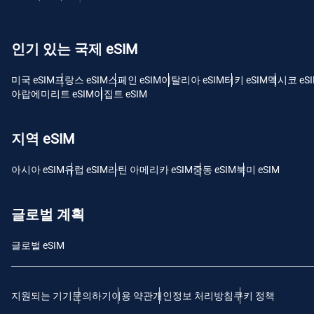
USD
인기 있는 국제 eSIM
E
SGD
미국 eSIM
프랑스 eSIM
스페인 eSIM
이탈리아 eSIM
터키 eSIM
멕시코 eS
아랍에미리트 eSIM
이집트 eSIM
D
JPY
지역 eSIM
F
아시아 eSIM
유럽 ​​eSIM
라틴 아메리카 eSIM
중동 eSIM
북미 eSIM
THB
글로벌 계획
IDR
글로벌 eSIM
CAD
지원되는 기기
문의하기
이용 약관
개인정보 처리방침
쿠키 정책
P