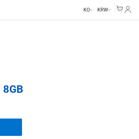
Cart
내 계
KO
KRW
 8GB