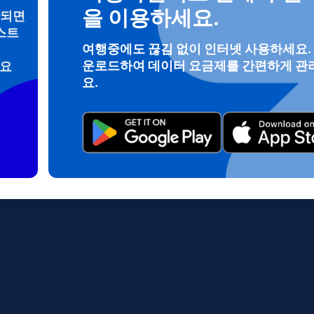
을 이용하세요.
안되면
스트
여행중에도 끊김 없이 인터넷 사용하세요.
로그인 또는 회원가입
운로드하여 데이터 요금제를 간편하게 관
려요
do I get my eSim?
요.
계정을 계속 이용하거나 몇 초 만에 새로 만드세요.
 your eSIM, start by checking if your device supports eSIM techn
contact your mobile carrier to request an eSIM activation. They w
e you with a QR code or activation details that you can scan or 
r device settings. Once activated, you can enjoy the benefits of 
t needing a physical SIM card!
또는 이메일로 계속하기
일
 선택:
OTP 전송
 선택:
검색