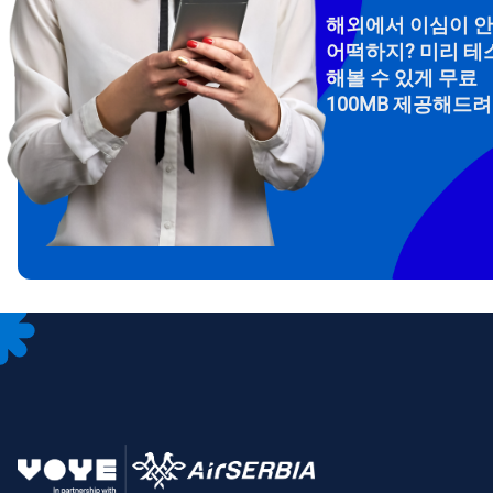
해외에서 이심이 
어떡하지? 미리 테
해볼 수 있게 무료
100MB 제공해드
How 
To get
Then, 
provid
in you
withou
이메
통화
언어
통화 