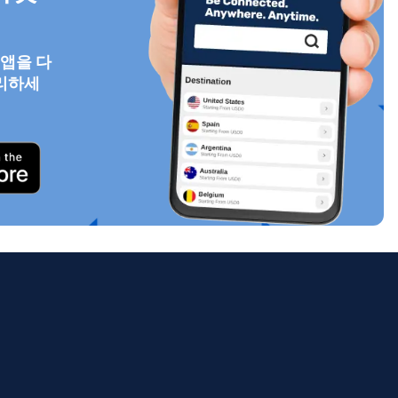
 앱을 다
리하세
팝업 닫기
ology.
ill
enter
eSIM
팝업 닫기
팝업 닫기