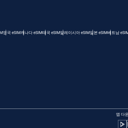
 - 미국 달러
KRW - 한국 원화
nglish
Español
 - 싱가포르 달러
TWD - 신타이비
IM
영국 eSIM
캐나다 eSIM
태국 eSIM
말레이시아 eSIM
일본 eSIM
베트남 eSI
eutsch
简体中文
 - 일본 엔화
EUR - 유로
rançais
العربية
 - 태국 밧
PHP - 필리핀 페소
繁體中文
עברית
 - 인도네시아 루피아
AUD - 오스트레일리아 달러
日本語
한국어
 - 캐나다 달러
GBP - 파운드 스털링
앱 다
olski
Português