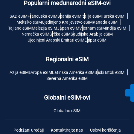
Popularni međunarodni eSIM-ovi
SAD eSIM
Francuska eSIM
Španija eSIM
Italija eSIM
Turska eSIM
Meksiko eSIM
Ujedinjeno Kraljevstvo eSIM
Kanada eSIM
Tajland eSIM
Malezija eSIM
Japan eSIM
Vijetnam eSIM
Indija eSIM
Nemačka eSIM
Grčka eSIM
Saudijska Arabija eSIM
Ujedinjeni Arapski Emirati eSIM
Egipat eSIM
Regionalni eSIM
Azija eSIM
Evropa eSIM
Latinska Amerika eSIM
Bliski Istok eSIM
Severna Amerika eSIM
Globalni eSIM-ovi
Globalno eSIM
Podržani uređaji
Kontaktirajte nas
Uslovi korišćenja