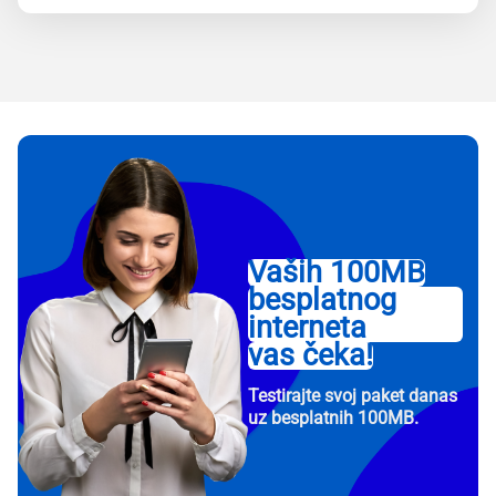
Vaših 100MB
besplatnog
interneta
vas čeka!
Testirajte svoj paket danas
uz besplatnih 100MB.