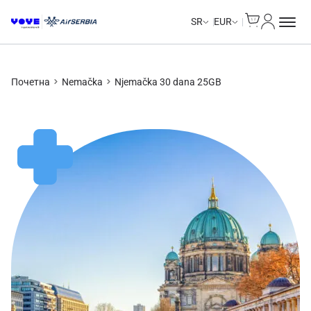
Cart
Moj nalo
Unlimited Data
SR
EUR
Почетна
Nemačka
Njemačka 30 dana 25GB