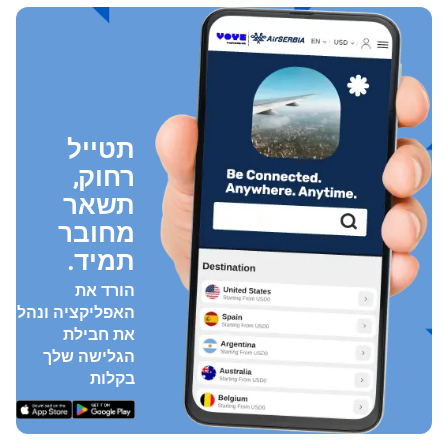
תטייל
רחוק,
תשאר
מחובר
תמיד.
הורד את
האפליקציה ונהל
את חבילת
הגלישה שלך
בקלות