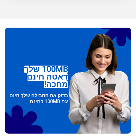
100MB שלך
דאטה חינם
מחכה!
בדוק את החבילה שלך היום
עם 100MB בחינם