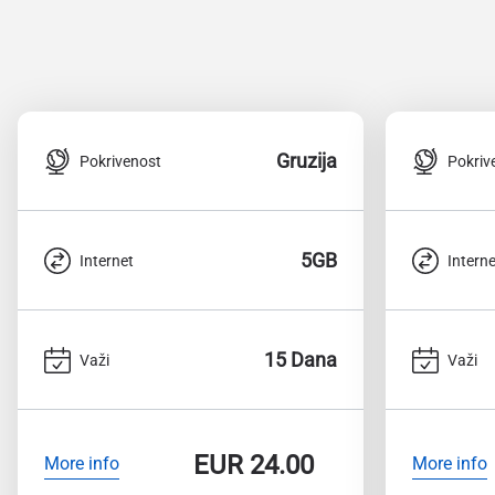
Gruzija
Pokrivenost
Pokriv
5GB
Internet
Interne
15 Dana
Važi
Važi
EUR
24.00
More info
More info