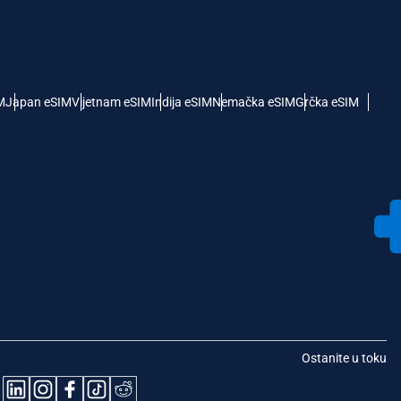
M
Japan eSIM
Vijetnam eSIM
Indija eSIM
Nemačka eSIM
Grčka eSIM
Ostanite u toku