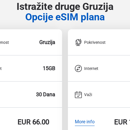
Istražite druge Gruzija
Opcije eSIM plana
Gruzija
enost
Pokrivenost
15GB
t
Internet
30 Dana
Važi
EUR
66.00
EUR
More info