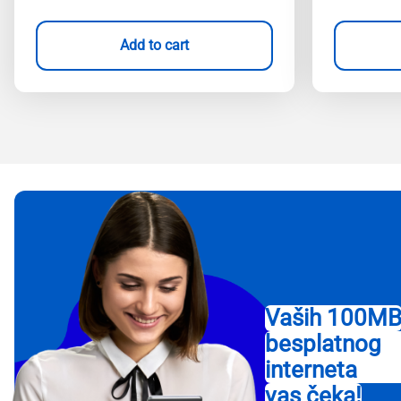
Add to cart
Vaših 100M
besplatnog
interneta
vas čeka!