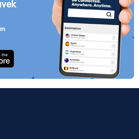
uvek
jim
Zatvori prozor
ology.
ill
enter
eSIM
Zatvori prozor
Zatvori prozor