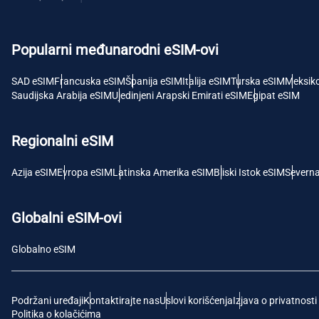
USD 
Popularni međunarodni eSIM-ovi
E
SGD 
SAD eSIM
Francuska eSIM
Španija eSIM
Italija eSIM
Turska eSIM
Meksik
Saudijska Arabija eSIM
Ujedinjeni Arapski Emirati eSIM
Egipat eSIM
D
JPY 
Regionalni eSIM
F
Azija eSIM
Evropa eSIM
Latinska Amerika eSIM
Bliski Istok eSIM
Severn
THB -
Globalni eSIM-ovi
IDR 
Globalno eSIM
CAD 
Podržani uređaji
Kontaktirajte nas
Uslovi korišćenja
Izjava o privatnosti
P
Politika o kolačićima