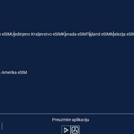
- Američki Dolar
KRW - Južnokorejski Von
nglish
Español
- Singapurski Dolar
TWD - Novi Tajvanski Dolar
o eSIM
Ujedinjeno Kraljevstvo eSIM
Kanada eSIM
Tajland eSIM
Malezija eSI
eutsch
简体中文
- Japanski Jen
EUR - Evro
rançais
العربية
a Amerika eSIM
 Tajlandski Bat
PHP - Filipinski Pezos
繁體中文
עברית
- Indonežanska Rupija
AUD - Australijski Dolar
日本語
한국어
- Kanadski Dolar
GBP - Britanska Funta
Preuzmite aplikaciju
olski
Português