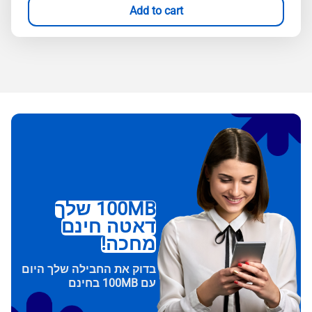
Add to cart
100MB שלך
דאטה חינם
מחכה!
בדוק את החבילה שלך היום
עם 100MB בחינם