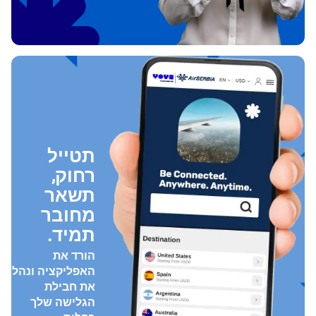
תטייל
רחוק,
תשאר
מחובר
תמיד.
הורד את
האפליקציה ונהל
את חבילת
הגלישה שלך