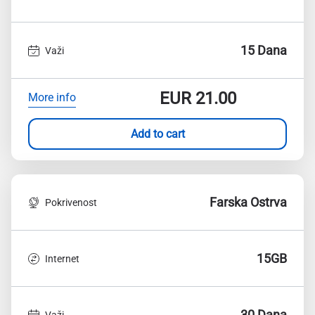
15 Dana
Važi
EUR
21.00
More info
Add to cart
Farska Ostrva
Pokrivenost
15GB
Internet
30 Dana
Važi