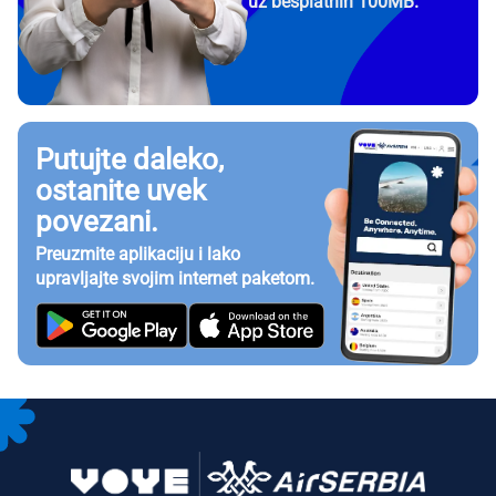
uz besplatnih 100MB.
Putujte daleko,
ostanite uvek
povezani.
Preuzmite aplikaciju i lako
upravljajte svojim internet paketom.