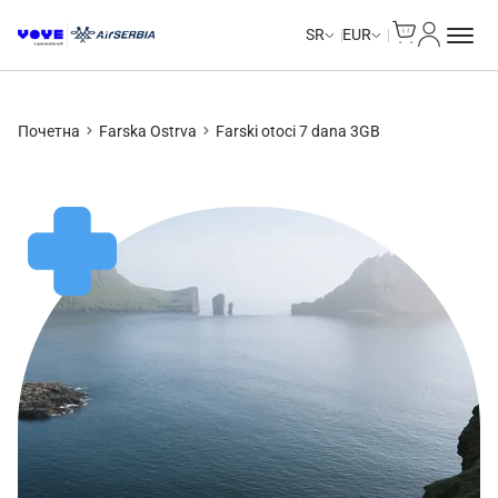
Cart
Moj nalo
SR
EUR
Почетна
Farska Ostrva
Farski otoci 7 dana 3GB