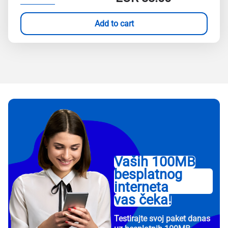
Add to cart
Vaših 100MB
besplatnog
interneta
vas čeka!
Testirajte svoj paket danas