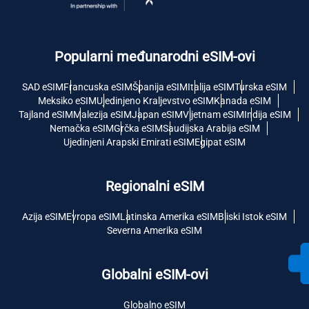
Popularni međunarodni eSIM-ovi
SAD eSIM
Francuska eSIM
Španija eSIM
Italija eSIM
Turska eSIM
Meksiko eSIM
Ujedinjeno Kraljevstvo eSIM
Kanada eSIM
Tajland eSIM
Malezija eSIM
Japan eSIM
Vijetnam eSIM
Indija eSIM
Nemačka eSIM
Grčka eSIM
Saudijska Arabija eSIM
Ujedinjeni Arapski Emirati eSIM
Egipat eSIM
Regionalni eSIM
Azija eSIM
Evropa eSIM
Latinska Amerika eSIM
Bliski Istok eSIM
Severna Amerika eSIM
Globalni eSIM-ovi
Globalno eSIM