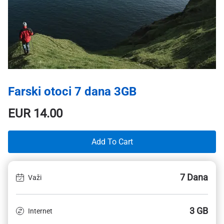
Farski otoci 7 dana 3GB
EUR
14.00
Add To Cart
7 Dana
Važi
3 GB
Internet