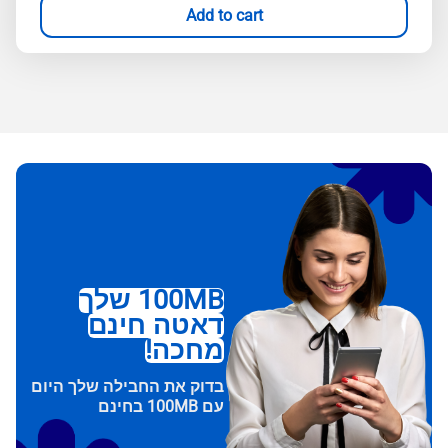
Add to cart
100MB שלך
דאטה חינם
מחכה!
בדוק את החבילה שלך היום
עם 100MB בחינם