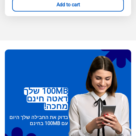
Add to cart
100MB שלך
דאטה חינם
מחכה!
בדוק את החבילה שלך היום
עם 100MB בחינם