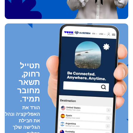
תטייל
רחוק,
תשאר
מחובר
תמיד.
הורד את
האפליקציה ונהל
את חבילת
הגלישה שלך