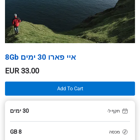
איי פארו 30 ימים 8Gb
EUR
33.00
Add To Cart
30 ימים
תקף ל-
8 GB
מכסה