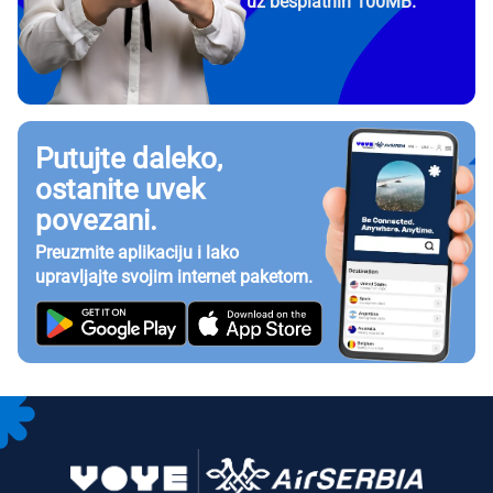
uz besplatnih 100MB.
Putujte daleko,
ostanite uvek
povezani.
Preuzmite aplikaciju i lako
upravljajte svojim internet paketom.