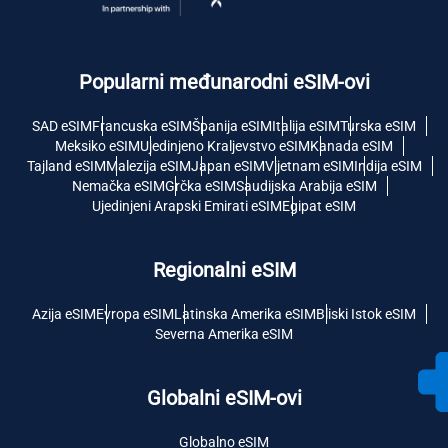
Popularni međunarodni eSIM-ovi
SAD eSIM
Francuska eSIM
Španija eSIM
Italija eSIM
Turska eSIM
Meksiko eSIM
Ujedinjeno Kraljevstvo eSIM
Kanada eSIM
Tajland eSIM
Malezija eSIM
Japan eSIM
Vijetnam eSIM
Indija eSIM
Nemačka eSIM
Grčka eSIM
Saudijska Arabija eSIM
Ujedinjeni Arapski Emirati eSIM
Egipat eSIM
Regionalni eSIM
Azija eSIM
Evropa eSIM
Latinska Amerika eSIM
Bliski Istok eSIM
Severna Amerika eSIM
Globalni eSIM-ovi
Globalno eSIM