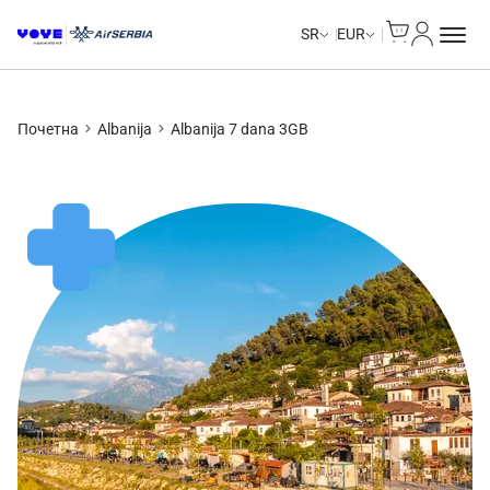
Cart
Moj nalo
SR
EUR
Почетна
Albanija
Albanija 7 dana 3GB