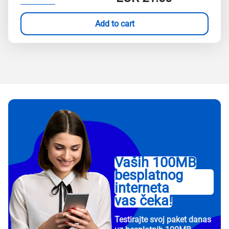
Add to cart
Vaših 100MB
besplatnog
interneta
vas čeka!
Testirajte svoj paket danas