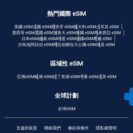
熱門國際 eSIM
美國 eSIM
法國 eSIM
西班牙 eSIM
義大利 eSIM
土耳其 eSIM
墨西哥 eSIM
英國 eSIM
加拿大 eSIM
泰國 eSIM
馬來西亞 eSIM
日本eSIM
越南 eSIM
印度 eSIM
德國eSIM
希臘 eSIM
沙烏地阿拉伯 eSIM
阿拉伯聯合大公國 eSIM
埃及 eSIM
區域性 eSIM
亞洲eSIM
歐洲 eSIM
拉丁美洲 eSIM
中東 eSIM
北美 eSIM
全球計劃
全球eSIM
支援的裝置
聯絡我們
條款與條件
隱私權聲明