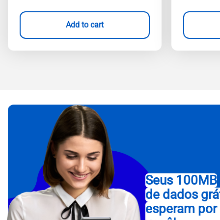
Add to cart
Seus 100MB
de dados grá
esperam por