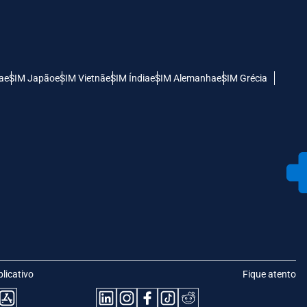
a
eSIM Japão
eSIM Vietnã
eSIM Índia
eSIM Alemanha
eSIM Grécia
plicativo
Fique atento