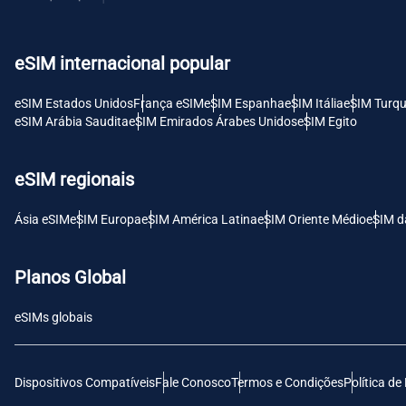
USD 
eSIM internacional popular
E
SGD 
eSIM Estados Unidos
França eSIM
eSIM Espanha
eSIM Itália
eSIM Turqu
eSIM Arábia Saudita
eSIM Emirados Árabes Unidos
eSIM Egito
D
JPY 
eSIM regionais
F
Ásia eSIM
eSIM Europa
eSIM América Latina
eSIM Oriente Médio
eSIM d
THB 
Planos Global
IDR 
eSIMs globais
CAD 
Dispositivos Compatíveis
Fale Conosco
Termos e Condições
Política de
P