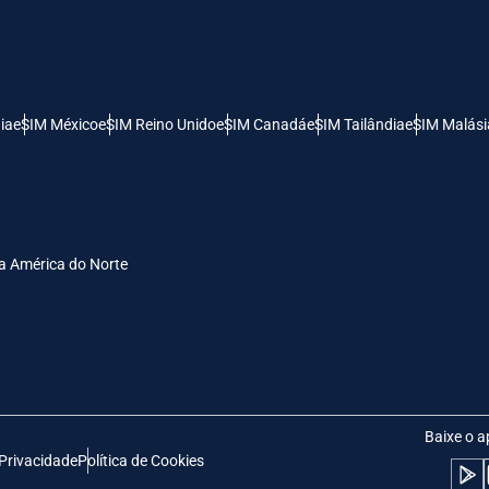
- Dólar Dos Estados Unidos (EUA)
KRW - Won Da Coréia Do Sul
nglish
Español
- Dólar De Singapura
TWD - Novo Dólar Taiwanês
ia
eSIM México
eSIM Reino Unido
eSIM Canadá
eSIM Tailândia
eSIM Malási
eutsch
简体中文
- Yen Japonês
EUR - Euro
rançais
العربية
a América do Norte
- Baht Tailandês
PHP - Peso Filipino
繁體中文
עברית
- Rúpia Indonésia
AUD - Dólar Australiano
日本語
한국어
- Dólar Canadense
GBP - Libra Esterlina
Baixe o a
 Privacidade
Política de Cookies
olski
Português