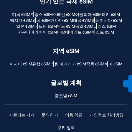
인기 있는 국제 eSIM
미국 eSIM
프랑스 eSIM
스페인 eSIM
이탈리아 eSIM
터키 eSIM
멕시코 eSIM
영국 eSIM
캐나다 eSIM
태국 eSIM
말레이시아 eSIM
일본 eSIM
베트남 eSIM
인도 eSIM
독일 eSIM
그리스 eSIM
사우디아라비아 eSIM
아랍에미리트 eSIM
이집트 eSIM
지역 eSIM
아시아 eSIM
유럽 ​​eSIM
라틴 아메리카 eSIM
중동 eSIM
북미 eSIM
글로벌 계획
글로벌 eSIM
지원되는 기기
문의하기
이용 약관
개인정보 처리방침
쿠키 정책