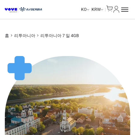
Cart
내 계정
Unlimited Data
Unlimited Data
Unlimited Data
Unlimited Data
KO
KRW
홈
리투아니아
리투아니아 7 일 4GB