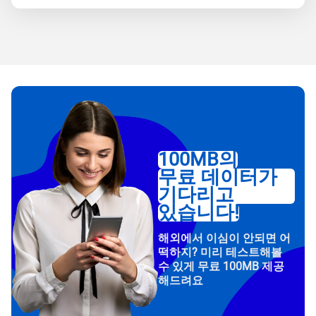
100MB의
무료 데이터가
기다리고
있습니다!
해외에서 이심이 안되면 어
떡하지? 미리 테스트해볼
수 있게 무료 100MB 제공
해드려요