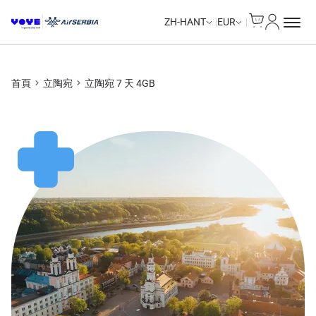
Cart
我的帳戶
Unlimited Data
Unlimited Data
Unlimited Data
Unlimited Data
ZH-HANT
EUR
首頁
立陶宛
立陶宛 7 天 4GB