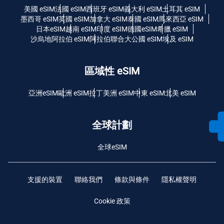
美國 eSIM
法國 eSIM
西班牙 eSIM
義大利 eSIM
土耳其 eSIM
墨西哥 eSIM
英國 eSIM
加拿大 eSIM
泰國 eSIM
馬來西亞 eSIM
日本eSIM
越南 eSIM
印度 eSIM
德國eSIM
希臘 eSIM
沙烏地阿拉伯 eSIM
阿拉伯聯合大公國 eSIM
埃及 eSIM
區域性 eSIM
亞洲eSIM
歐洲 eSIM
拉丁美洲 eSIM
中東 eSIM
北美 eSIM
全球計劃
全球eSIM
支援的裝置
聯絡我們
條款與條件
隱私權聲明
Cookie 政策