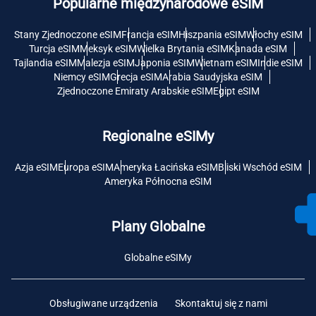
Popularne międzynarodowe eSIM
Stany Zjednoczone eSIM
Francja eSIM
Hiszpania eSIM
Włochy eSIM
Turcja eSIM
Meksyk eSIM
Wielka Brytania eSIM
Kanada eSIM
Tajlandia eSIM
Malezja eSIM
Japonia eSIM
Wietnam eSIM
Indie eSIM
Niemcy eSIM
Grecja eSIM
Arabia Saudyjska eSIM
Zjednoczone Emiraty Arabskie eSIM
Egipt eSIM
Regionalne eSIMy
Azja eSIM
Europa eSIM
Ameryka Łacińska eSIM
Bliski Wschód eSIM
Ameryka Północna eSIM
Plany Globalne
Globalne eSIMy
Obsługiwane urządzenia
Skontaktuj się z nami