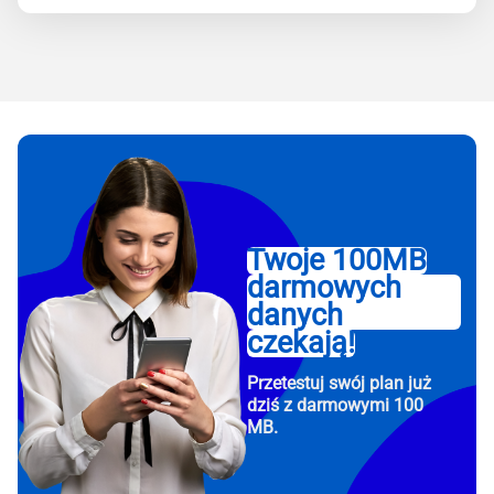
Twoje 100MB
darmowych
danych
czekają!
Przetestuj swój plan już
dziś z darmowymi 100
MB.