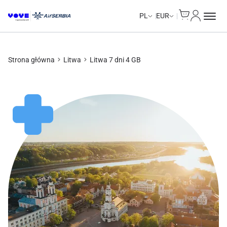
Cart
Moje kon
Unlimited Data
Unlimited Data
Unlimited Data
Unlimited Data
PL
EUR
Strona główna
Litwa
Litwa 7 dni 4 GB