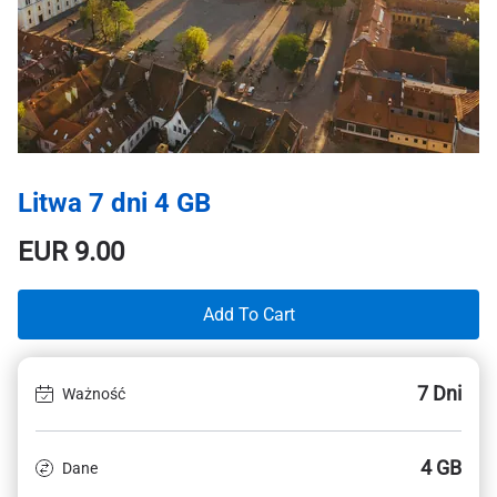
Litwa 7 dni 4 GB
EUR
9.00
Add To Cart
7 Dni
Ważność
4 GB
Dane