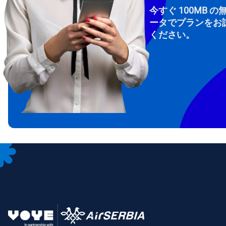
今すぐ 100MB の
ータでプランをお
ください。
How 
To get
Then, 
provid
in you
withou
メー
通
言
通貨