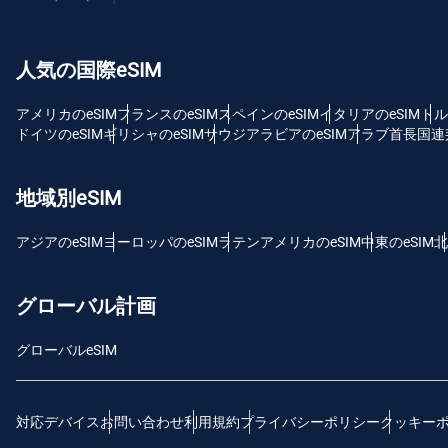
USD
人気の国際eSIM
E
SG
アメリカのeSIM
フランスのeSIM
スペインのeSIM
イタリアのeSIM
トル
ドイツのeSIM
ギリシャのeSIM
サウジアラビアのeSIM
アラブ首長国連邦
D
JPY
地域別eSIM
F
アジアのeSIM
ヨーロッパのeSIM
ラテンアメリカのeSIM
中東のeSIM
北
THB
グローバル計画
ID
グローバルeSIM
CAD
対応デバイス
お問い合わせ
利用規約
プライバシーポリシー
クッキー
P