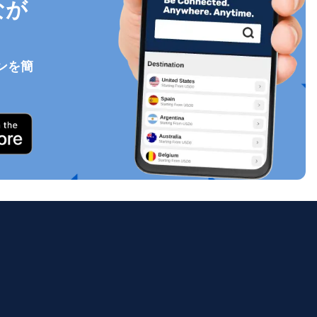
なが
ンを簡
ポップアップを閉じる
ology.
ill
enter
eSIM
ポップアップを閉じる
ポップアップを閉じる