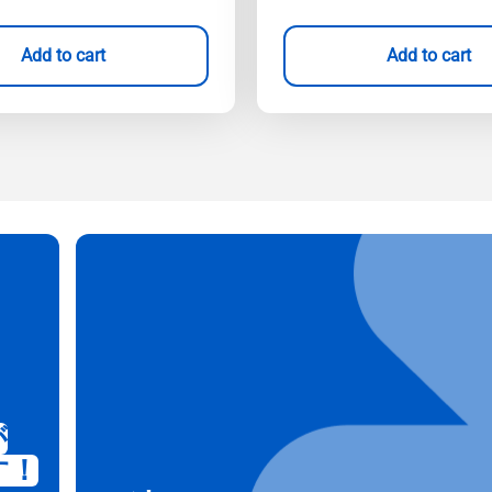
Add to cart
Add to cart
が
す！