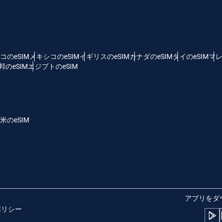
 - 米ドル
KRW - 韓国ウォン
nglish
Español
D - シンガポール・ドル
TWD - 新台湾ドル
コのeSIM
メキシコのeSIM
イギリスのeSIM
カナダのeSIM
タイのeSIM
マレ
のeSIM
エジプトのeSIM
eutsch
简体中文
 - 日本円
EUR - ユーロ
rançais
العربية
米のeSIM
 - タイ・バーツ
PHP - フィリピン・ペソ
繁體中文
עברית
R - インドネシア・ルピア
AUD - 豪ドル
日本語
한국어
 - カナダドル
GBP - ポンド
アプリをダ
ポリシー
olski
Português