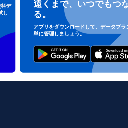
遠くまで、いつでもつ
無料デ
る。
試し
ログインまたは登録
アプリをダウンロードして、データプラ
do I get my eSim?
単に管理しましょう。
アカウントにログインするか、数秒でアカウントを作成してください。
 your eSIM, start by checking if your device supports eSIM techn
contact your mobile carrier to request an eSIM activation. They w
e you with a QR code or activation details that you can scan or 
r device settings. Once activated, you can enjoy the benefits of 
t needing a physical SIM card!
またはメールで続ける
ルアドレス
貨を選択
OTPを送信
語を選択
を検索