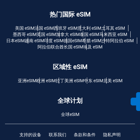
热门国际 eSIM
美国 eSIM
法国 eSIM
西班牙 eSIM
意大利 eSIM
土耳其 eSIM
墨西哥 eSIM
英国 eSIM
加拿大 eSIM
泰国 eSIM
马来西亚 eSIM
日本eSIM
越南 eSIM
印度 eSIM
德国eSIM
希腊 eSIM
沙特阿拉伯 eSIM
阿拉伯联合酋长国 eSIM
埃及 eSIM
区域性 eSIM
亚洲eSIM
欧洲 eSIM
拉丁美洲 eSIM
中东 eSIM
北美 eSIM
全球计划
全球eSIM
支持的设备
联系我们
条款和条件
隐私声明