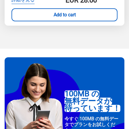
EUR
28.00
Add to cart
100MB の
無料データが
待っています！
今すぐ 100MB の無料デー
タでプランをお試しくだ