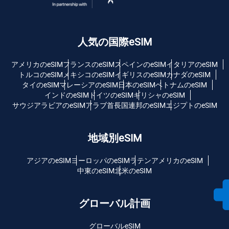
人気の国際eSIM
アメリカのeSIM
フランスのeSIM
スペインのeSIM
イタリアのeSIM
トルコのeSIM
メキシコのeSIM
イギリスのeSIM
カナダのeSIM
タイのeSIM
マレーシアのeSIM
日本のeSIM
ベトナムのeSIM
インドのeSIM
ドイツのeSIM
ギリシャのeSIM
サウジアラビアのeSIM
アラブ首長国連邦のeSIM
エジプトのeSIM
地域別eSIM
アジアのeSIM
ヨーロッパのeSIM
ラテンアメリカのeSIM
中東のeSIM
北米のeSIM
グローバル計画
グローバルeSIM