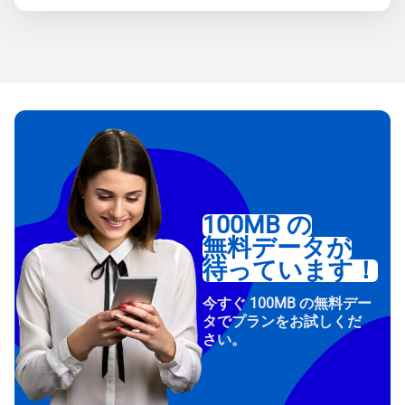
100MB の
無料データが
待っています！
今すぐ 100MB の無料デー
タでプランをお試しくだ
さい。