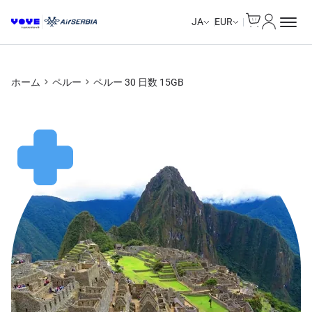
Cart
マイアカ
Unlimited Data
Unlimited Data
Unlimited Data
Unlimited Data
JA
EUR
ホーム
ペルー
ペルー 30 日数 15GB