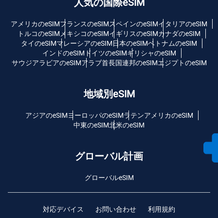
人気の国際eSIM
アメリカのeSIM
フランスのeSIM
スペインのeSIM
イタリアのeSIM
トルコのeSIM
メキシコのeSIM
イギリスのeSIM
カナダのeSIM
タイのeSIM
マレーシアのeSIM
日本のeSIM
ベトナムのeSIM
インドのeSIM
ドイツのeSIM
ギリシャのeSIM
サウジアラビアのeSIM
アラブ首長国連邦のeSIM
エジプトのeSIM
地域別eSIM
アジアのeSIM
ヨーロッパのeSIM
ラテンアメリカのeSIM
中東のeSIM
北米のeSIM
グローバル計画
グローバルeSIM
対応デバイス
お問い合わせ
利用規約