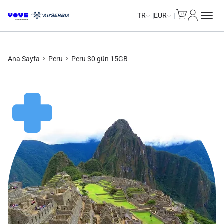
Cart
Hesabım
Unlimited Data
Unlimited Data
Unlimited Data
Unlimited Data
TR
EUR
Ana Sayfa
Peru
Peru 30 gün 15GB