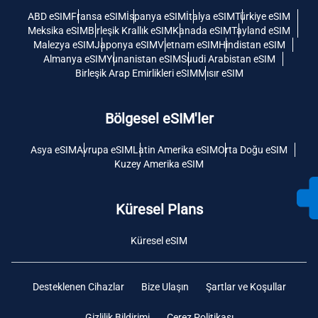
ABD eSIM
Fransa eSIM
İspanya eSIM
İtalya eSIM
Türkiye eSIM
Meksika eSIM
Birleşik Krallık eSIM
Kanada eSIM
Tayland eSIM
Malezya eSIM
Japonya eSIM
Vietnam eSIM
Hindistan eSIM
Almanya eSIM
Yunanistan eSIM
Suudi Arabistan eSIM
Birleşik Arap Emirlikleri eSIM
Mısır eSIM
Bölgesel eSIM'ler
Asya eSIM
Avrupa eSIM
Latin Amerika eSIM
Orta Doğu eSIM
Kuzey Amerika eSIM
Küresel Plans
Küresel eSIM
Desteklenen Cihazlar
Bize Ulaşın
Şartlar ve Koşullar
Gizlilik Bildirimi
Çerez Politikası