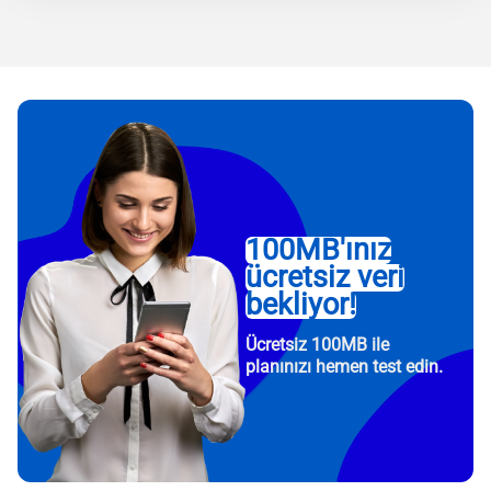
100MB'ınız
ücretsiz veri
bekliyor!
Ücretsiz 100MB ile
planınızı hemen test edin.