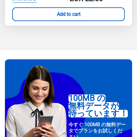
Add to cart
100MB の
無料データが
待っています！
今すぐ 100MB の無料デー
タでプランをお試しくだ
さい。