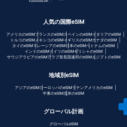
人気の国際eSIM
アメリカのeSIM
フランスのeSIM
スペインのeSIM
イタリアのeSIM
トルコのeSIM
メキシコのeSIM
イギリスのeSIM
カナダのeSIM
タイのeSIM
マレーシアのeSIM
日本のeSIM
ベトナムのeSIM
インドのeSIM
ドイツのeSIM
ギリシャのeSIM
サウジアラビアのeSIM
アラブ首長国連邦のeSIM
エジプトのeSIM
地域別eSIM
アジアのeSIM
ヨーロッパのeSIM
ラテンアメリカのeSIM
中東のeSIM
北米のeSIM
グローバル計画
グローバルeSIM