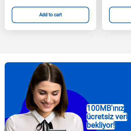
Add to cart
100MB'ınız
ücretsiz veri
bekliyor!