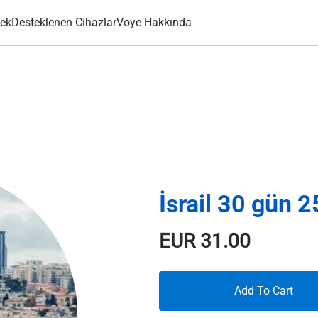
ek
Desteklenen Cihazlar
Voye Hakkında
İsrail 30 gün 
EUR
31.00
Add To Cart