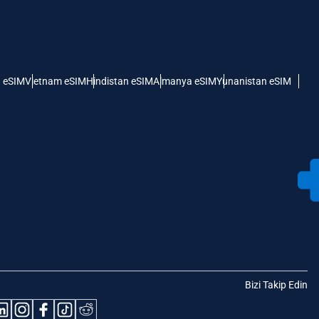
 eSIM
Vietnam eSIM
Hindistan eSIM
Almanya eSIM
Yunanistan eSIM
Bizi Takip Edin