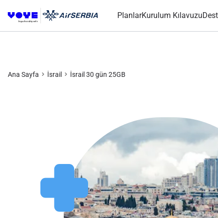
Planlar
Kurulum Kılavuzu
Dest
Ana Sayfa
İsrail
İsrail 30 gün 25GB