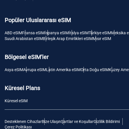
USD -
Dolar
Popüler Uluslararası eSIM
E
SGD 
ABD eSIM
Fransa eSIM
İspanya eSIM
İtalya eSIM
Türkiye eSIM
Meksika 
Suudi Arabistan eSIM
Birleşik Arap Emirlikleri eSIM
Mısır eSIM
D
JPY 
Bölgesel eSIM'ler
F
Asya eSIM
Avrupa eSIM
Latin Amerika eSIM
Orta Doğu eSIM
Kuzey Amer
THB 
Küresel Plans
IDR 
Küresel eSIM
CAD 
Desteklenen Cihazlar
Bize Ulaşın
Şartlar ve Koşullar
Gizlilik Bildirimi
P
Çerez Politikası