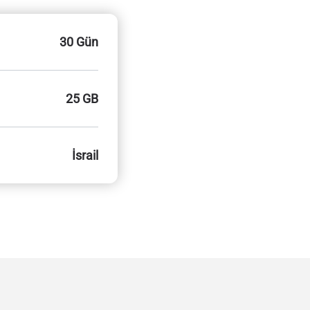
30 Gün
25 GB
İsrail