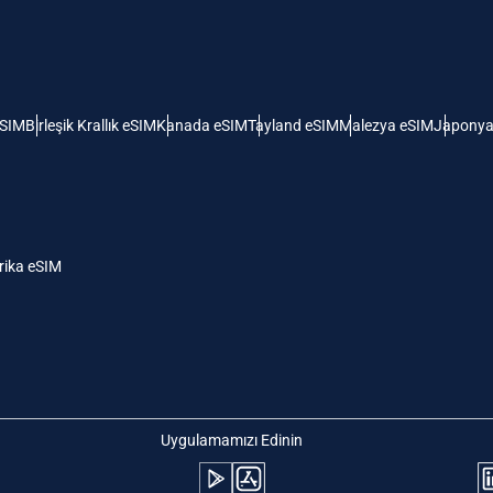
 Amerika Birleşik Devletleri (ABD)
KRW - Güney Kore Wonu
ı
nglish
Español
- Singapur Doları
TWD - Yeni Tayvan Doları
eSIM
Birleşik Krallık eSIM
Kanada eSIM
Tayland eSIM
Malezya eSIM
Japonya
eutsch
简体中文
- Japon Yeni
EUR - Euro
rançais
العربية
ika eSIM
- Tayland Bahtı
PHP - Filipin Pesosu
繁體中文
עברית
- Endonezya Rupiahı
AUD - Avustralya Doları
日本語
한국어
- Kanada Doları
GBP - İngiliz Sterlini
Uygulamamızı Edinin
olski
Português