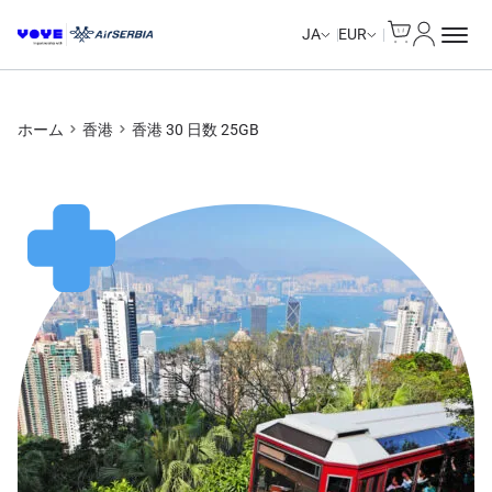
Cart
マイアカ
JA
EUR
ホーム
香港
香港 30 日数 25GB