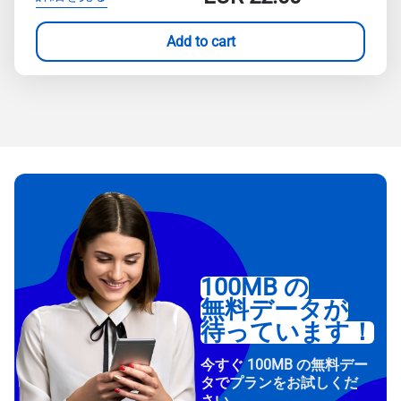
Add to cart
100MB の
無料データが
待っています！
今すぐ 100MB の無料デー
タでプランをお試しくだ
さい。