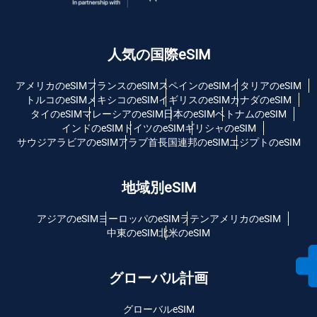
人気の国際eSIM
アメリカのeSIM
フランスのeSIM
スペインのeSIM
イタリアのeSIM
トルコのeSIM
メキシコのeSIM
イギリスのeSIM
カナダのeSIM
タイのeSIM
マレーシアのeSIM
日本のeSIM
ベトナムのeSIM
インドのeSIM
ドイツのeSIM
ギリシャのeSIM
サウジアラビアのeSIM
アラブ首長国連邦のeSIM
エジプトのeSIM
地域別eSIM
アジアのeSIM
ヨーロッパのeSIM
ラテンアメリカのeSIM
中東のeSIM
北米のeSIM
グローバル計画
グローバルeSIM