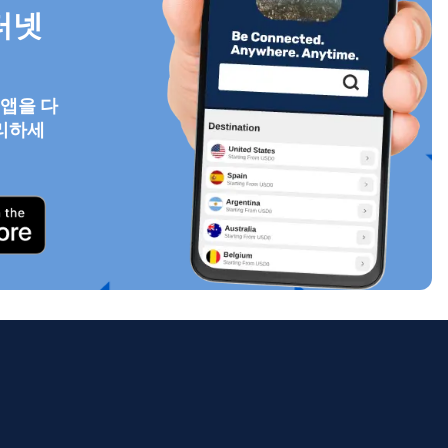
터넷
 앱을 다
팝업 닫기
리하세
ology.
ill
enter
eSIM
팝업 닫기
팝업 닫기