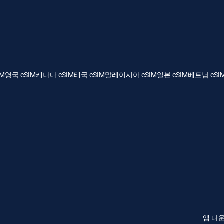
 - 미국 달러
KRW - 한국 원화
nglish
Español
 - 싱가포르 달러
TWD - 신타이비
IM
영국 eSIM
캐나다 eSIM
태국 eSIM
말레이시아 eSIM
일본 eSIM
베트남 eSI
eutsch
简体中文
 - 일본 엔화
EUR - 유로
rançais
العربية
 - 태국 밧
PHP - 필리핀 페소
繁體中文
עברית
 - 인도네시아 루피아
AUD - 오스트레일리아 달러
日本語
한국어
 - 캐나다 달러
GBP - 파운드 스털링
앱 다