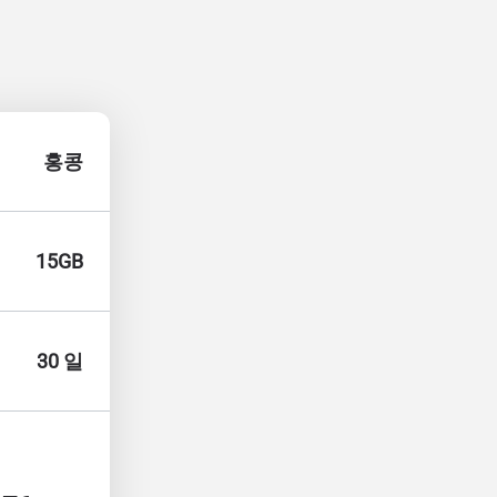
홍콩
15GB
30 일