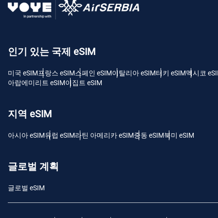
USD
E
인기 있는 국제 eSIM
SGD
미국 eSIM
프랑스 eSIM
스페인 eSIM
이탈리아 eSIM
터키 eSIM
멕시코 eS
D
아랍에미리트 eSIM
이집트 eSIM
JPY
지역 eSIM
F
THB
아시아 eSIM
유럽 ​​eSIM
라틴 아메리카 eSIM
중동 eSIM
북미 eSIM
IDR
글로벌 계획
글로벌 eSIM
CAD