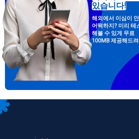
있습니다!
해외에서 이심이 
어떡하지? 미리 테
해볼 수 있게 무료
100MB 제공해드
How 
To get
Then, 
provid
in you
withou
이메
통화
언어
통화 