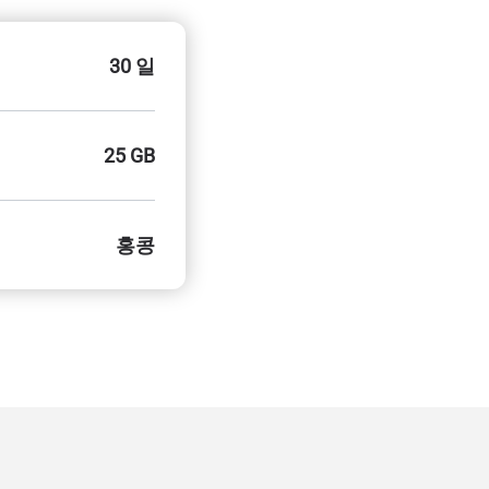
30 일
25 GB
홍콩