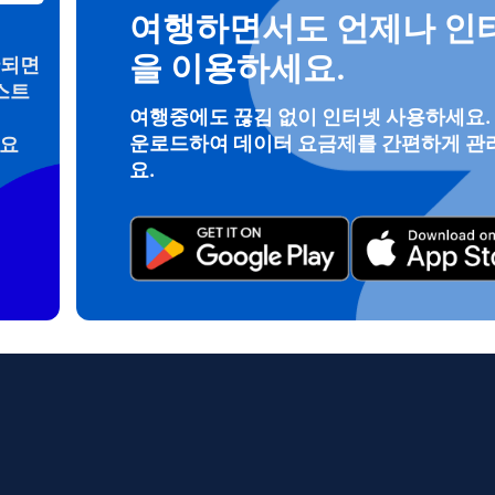
여행하면서도 언제나 인
을 이용하세요.
안되면
스트
로그인 또는 회원가입
여행중에도 끊김 없이 인터넷 사용하세요.
운로드하여 데이터 요금제를 간편하게 관
려요
do I get my eSim?
요.
계정을 계속 이용하거나 몇 초 만에 새로 만드세요.
 your eSIM, start by checking if your device supports eSIM techn
contact your mobile carrier to request an eSIM activation. They w
e you with a QR code or activation details that you can scan or 
r device settings. Once activated, you can enjoy the benefits of 
t needing a physical SIM card!
또는 이메일로 계속하기
일
 선택:
OTP 전송
 선택:
검색