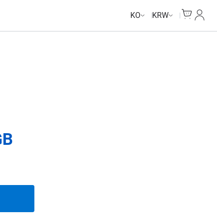
Cart
내 계
KO
KRW
GB