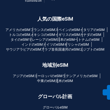
人気の国際eSIM
アメリカのeSIM
フランスのeSIM
スペインのeSIM
イタリアのeSIM
トルコのeSIM
メキシコのeSIM
イギリスのeSIM
カナダのeSIM
タイのeSIM
マレーシアのeSIM
日本のeSIM
ベトナムのeSIM
インドのeSIM
ドイツのeSIM
ギリシャのeSIM
サウジアラビアのeSIM
アラブ首長国連邦のeSIM
エジプトのeSIM
地域別eSIM
アジアのeSIM
ヨーロッパのeSIM
ラテンアメリカのeSIM
中東のeSIM
北米のeSIM
グローバル計画
グローバルeSIM