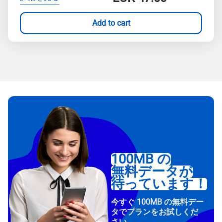
Add to cart
100MB の
無料データが
待っています！
今すぐ 100MB の無料デー
タでプランをお試しくだ
さい。