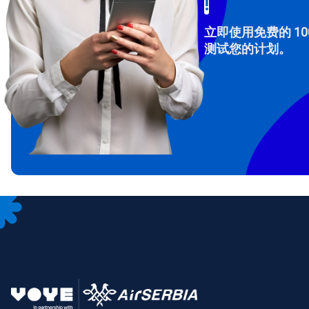
!
立即使用免费的 10
测试您的计划。
How 
To get
Then, 
provid
in you
withou
电子
选
选
搜索