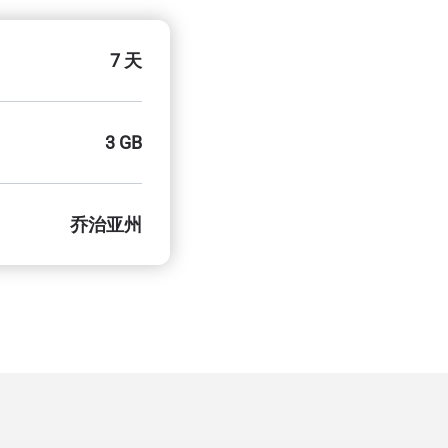
7 天
3 GB
乔治亚州