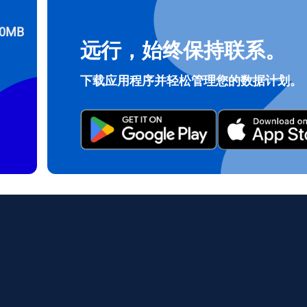
0MB
远行，始终保持联系。
登录或注册
do I get my eSim?
下载应用程序并轻松管理您的数据计划。
继续访问您的账户或在几秒钟内创建一个新账户。
 your eSIM, start by checking if your device supports eSIM techn
contact your mobile carrier to request an eSIM activation. They w
e you with a QR code or activation details that you can scan or 
r device settings. Once activated, you can enjoy the benefits of 
t needing a physical SIM card!
或使用电子邮件继续
邮件
择货币：
发送验证码
择语言：
货币