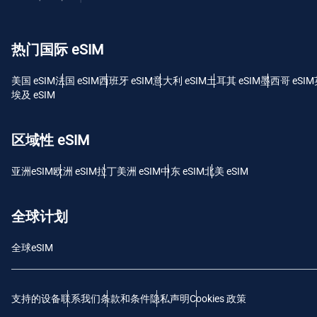
USD
热门国际 eSIM
E
SGD
美国 eSIM
法国 eSIM
西班牙 eSIM
意大利 eSIM
土耳其 eSIM
墨西哥 eSIM
埃及 eSIM
D
JPY 
区域性 eSIM
F
亚洲eSIM
欧洲 eSIM
拉丁美洲 eSIM
中东 eSIM
北美 eSIM
THB
全球计划
IDR
全球eSIM
CAD
支持的设备
联系我们
条款和条件
隐私声明
Cookies 政策
P