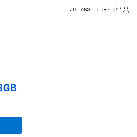
Cart
我的
ZH-HANS
EUR
3GB