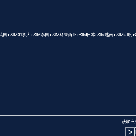
 - 美元
KRW - 南非兰特 (R)
nglish
Español
 - 新加坡元（S$）
TWD - 新台币
英国 eSIM
加拿大 eSIM
泰国 eSIM
马来西亚 eSIM
日本eSIM
越南 eSIM
印度 e
eutsch
简体中文
- 日元 (¥)
EUR - 欧元
rançais
العربية
 - 泰铢
PHP - 菲律宾比索
繁體中文
עברית
 - 印尼盾
AUD - 澳元（$）
日本語
한국어
 - 加元（$）
GBP - 英镑 (£)
获取应
olski
Português