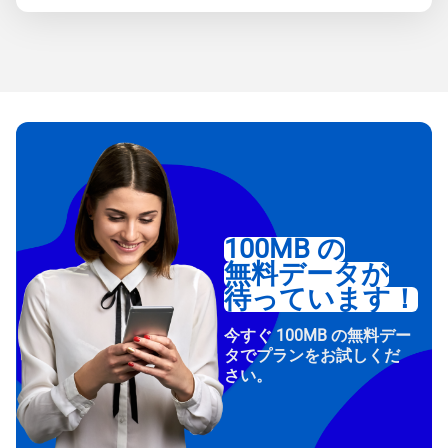
100MB の
無料データが
待っています！
今すぐ 100MB の無料デー
タでプランをお試しくだ
さい。