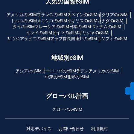
人気の国際eSIM
アメリカのeSIM
フランスのeSIM
スペインのeSIM
イタリアのeSIM
トルコのeSIM
メキシコのeSIM
イギリスのeSIM
カナダのeSIM
タイのeSIM
マレーシアのeSIM
日本のeSIM
ベトナムのeSIM
インドのeSIM
ドイツのeSIM
ギリシャのeSIM
サウジアラビアのeSIM
アラブ首長国連邦のeSIM
エジプトのeSIM
地域別eSIM
アジアのeSIM
ヨーロッパのeSIM
ラテンアメリカのeSIM
中東のeSIM
北米のeSIM
グローバル計画
グローバルeSIM
対応デバイス
お問い合わせ
利用規約