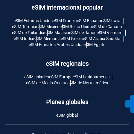
eSIM internacional popular
eSIM Estados Unidos
eSIM Francia
eSIM España
eSIM Italia
eSIM Turquía
eSIM México
eSIM Reino Unido
eSIM de Canadá
eSIM de Tailandia
eSIM Malasia
eSIM de Japón
eSIM Vietnam
eSIM India
eSIM Alemania
eSIM Grecia
eSIM Arabia Saudita
eSIM Emiratos Árabes Unidos
eSIM Egipto
eSIM regionales
eSIM asiática
eSIM Europa
eSIM Latinoamérica
eSIM de Medio Oriente
eSIM de Norteamérica
Planes globales
eSIM global