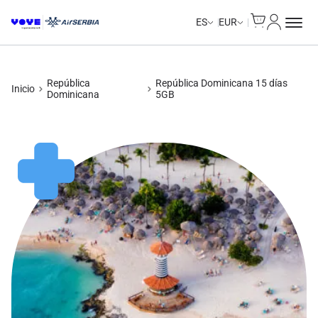
Cart
Mi Cuent
Unlimited Data
Unlimited Data
Unlimited Data
Unlimited Data
ES
EUR
República
República Dominicana 15 días
Inicio
Dominicana
5GB