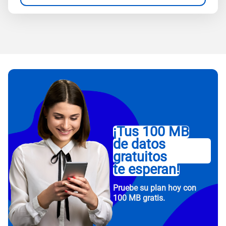
¡Tus 100 MB
de datos
gratuitos
te esperan!
Pruebe su plan hoy con
100 MB gratis.