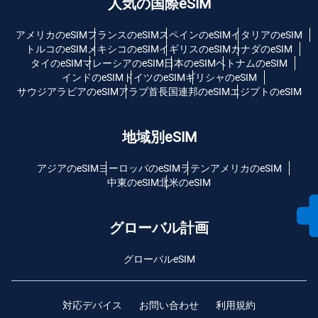
人気の国際eSIM
アメリカのeSIM
フランスのeSIM
スペインのeSIM
イタリアのeSIM
トルコのeSIM
メキシコのeSIM
イギリスのeSIM
カナダのeSIM
タイのeSIM
マレーシアのeSIM
日本のeSIM
ベトナムのeSIM
インドのeSIM
ドイツのeSIM
ギリシャのeSIM
サウジアラビアのeSIM
アラブ首長国連邦のeSIM
エジプトのeSIM
地域別eSIM
アジアのeSIM
ヨーロッパのeSIM
ラテンアメリカのeSIM
中東のeSIM
北米のeSIM
グローバル計画
グローバルeSIM
対応デバイス
お問い合わせ
利用規約