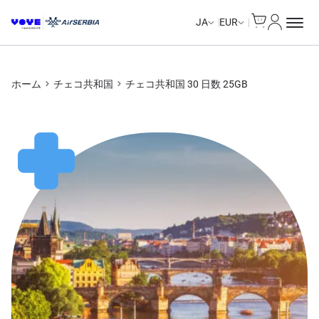
Cart
マイアカ
Unlimited Data
JA
EUR
ホーム
チェコ共和国
チェコ共和国 30 日数 25GB