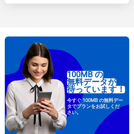
100MB の
無料データが
待っています！
今すぐ 100MB の無料デー
タでプランをお試しくだ
さい。