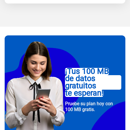
¡Tus 100 MB
de datos
gratuitos
te esperan!
Pruebe su plan hoy con
100 MB gratis.