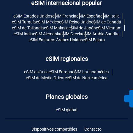
eSIM internacional popular
eSIM Estados Unidos
eSIM Francia
eSIM España
eSIM Italia
eSIM Turquía
eSIM México
eSIM Reino Unido
eSIM de Canadá
eSIM de Tailandia
eSIM Malasia
eSIM de Japón
eSIM Vietnam
eSIM India
eSIM Alemania
eSIM Grecia
eSIM Arabia Saudita
eSIM Emiratos Árabes Unidos
eSIM Egipto
eSIM regionales
eSIM asiática
eSIM Europa
eSIM Latinoamérica
eSIM de Medio Oriente
eSIM de Norteamérica
Planes globales
eSIM global
Dispositivos compatibles
Contacto