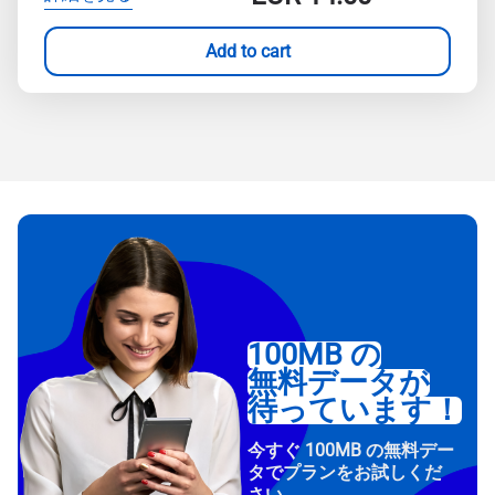
Add to cart
100MB の
無料データが
待っています！
今すぐ 100MB の無料デー
タでプランをお試しくだ
さい。