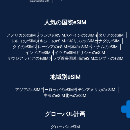
人気の国際eSIM
アメリカのeSIM
フランスのeSIM
スペインのeSIM
イタリアのeSIM
トルコのeSIM
メキシコのeSIM
イギリスのeSIM
カナダのeSIM
タイのeSIM
マレーシアのeSIM
日本のeSIM
ベトナムのeSIM
インドのeSIM
ドイツのeSIM
ギリシャのeSIM
サウジアラビアのeSIM
アラブ首長国連邦のeSIM
エジプトのeSIM
地域別eSIM
アジアのeSIM
ヨーロッパのeSIM
ラテンアメリカのeSIM
中東のeSIM
北米のeSIM
グローバル計画
グローバルeSIM