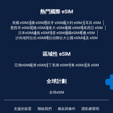
熱門國際 eSIM
美國 eSIM
法國 eSIM
西班牙 eSIM
義大利 eSIM
土耳其 eSIM
墨西哥 eSIM
英國 eSIM
加拿大 eSIM
泰國 eSIM
馬來西亞 eSIM
日本eSIM
越南 eSIM
印度 eSIM
德國eSIM
希臘 eSIM
沙烏地阿拉伯 eSIM
阿拉伯聯合大公國 eSIM
埃及 eSIM
區域性 eSIM
亞洲eSIM
歐洲 eSIM
拉丁美洲 eSIM
中東 eSIM
北美 eSIM
全球計劃
全球eSIM
支援的裝置
聯絡我們
條款與條件
隱私權聲明