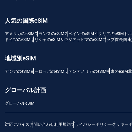
USD
人気の国際eSIM
E
SG
アメリカのeSIM
フランスのeSIM
スペインのeSIM
イタリアのeSIM
トル
ドイツのeSIM
ギリシャのeSIM
サウジアラビアのeSIM
アラブ首長国連邦
D
JPY
地域別eSIM
F
アジアのeSIM
ヨーロッパのeSIM
ラテンアメリカのeSIM
中東のeSIM
北
THB
グローバル計画
ID
グローバルeSIM
CAD
対応デバイス
お問い合わせ
利用規約
プライバシーポリシー
クッキー
P