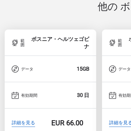
他の 
ボスニア・ヘルツェゴビ
範
範
囲
囲
ナ
15GB
データ
データ
30 日
有効期間
有効期
EUR
66.00
詳細を見る
詳細を見