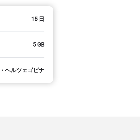
15 日
5 GB
・ヘルツェゴビナ