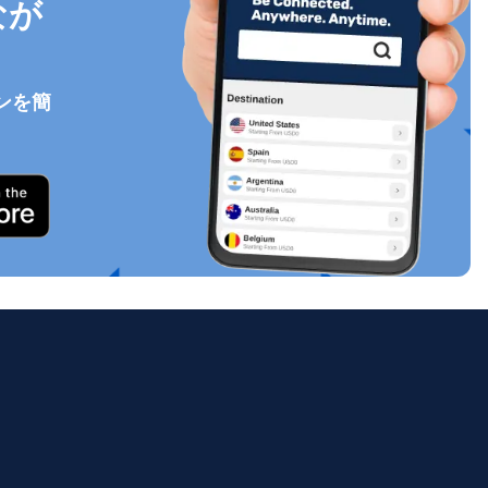
なが
ンを簡
ポップアップを閉じる
ology.
ill
enter
eSIM
ポップアップを閉じる
ポップアップを閉じる