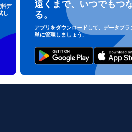
遠くまで、いつでもつ
無料デ
る。
試し
ログインまたは登録
アプリをダウンロードして、データプラ
do I get my eSim?
単に管理しましょう。
アカウントにログインするか、数秒でアカウントを作成してください。
 your eSIM, start by checking if your device supports eSIM techn
contact your mobile carrier to request an eSIM activation. They w
e you with a QR code or activation details that you can scan or 
r device settings. Once activated, you can enjoy the benefits of 
t needing a physical SIM card!
またはメールで続ける
ルアドレス
貨を選択
OTPを送信
語を選択
を検索