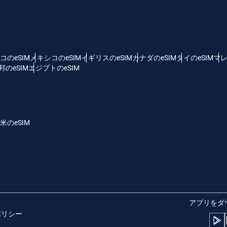
 - 米ドル
KRW - 韓国ウォン
nglish
Español
D - シンガポール・ドル
TWD - 新台湾ドル
コのeSIM
メキシコのeSIM
イギリスのeSIM
カナダのeSIM
タイのeSIM
マレ
のeSIM
エジプトのeSIM
eutsch
简体中文
 - 日本円
EUR - ユーロ
rançais
العربية
米のeSIM
 - タイ・バーツ
PHP - フィリピン・ペソ
繁體中文
עברית
R - インドネシア・ルピア
AUD - 豪ドル
日本語
한국어
 - カナダドル
GBP - ポンド
アプリをダ
ポリシー
olski
Português