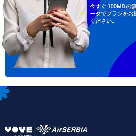
今すぐ 100MB の
ータでプランをお
ください。
How 
To get
Then, 
provid
in you
withou
メー
通
言
通貨