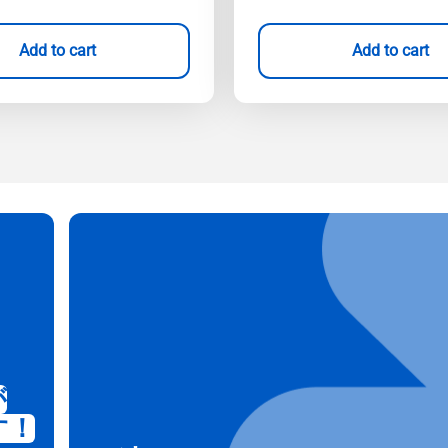
Add to cart
Add to cart
が
す！