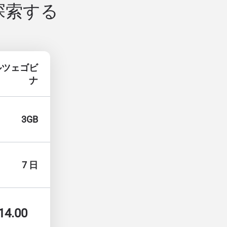
探索する
ルツェゴビ
ナ
3GB
7 日
14.00