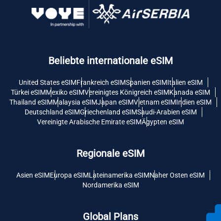
Beliebte internationale eSIM
United States eSIM
Frankreich eSIM
Spanien eSIM
Italien eSIM
Türkei eSIM
Mexiko eSIM
Vereinigtes Königreich eSIM
Kanada eSIM
Thailand eSIM
Malaysia eSIM
Japan eSIM
Vietnam eSIM
Indien eSIM
Deutschland eSIM
Griechenland eSIM
Saudi-Arabien eSIM
Vereinigte Arabische Emirate eSIM
Ägypten eSIM
Regionale eSIM
Asien eSIM
Europa eSIM
Lateinamerika eSIM
Naher Osten eSIM
Nordamerika eSIM
Global Plans