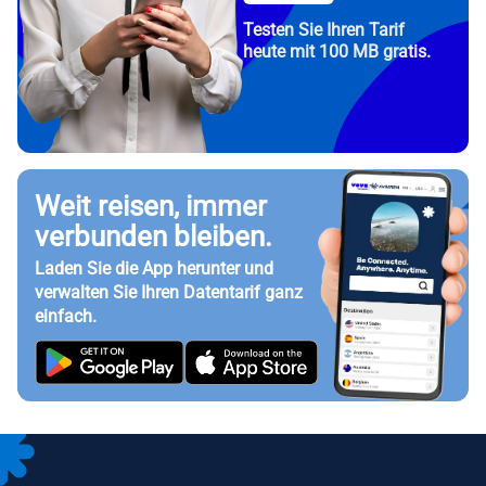
Testen Sie Ihren Tarif
heute mit 100 MB gratis.
Weit reisen, immer
verbunden bleiben.
Laden Sie die App herunter und
verwalten Sie Ihren Datentarif ganz
einfach.