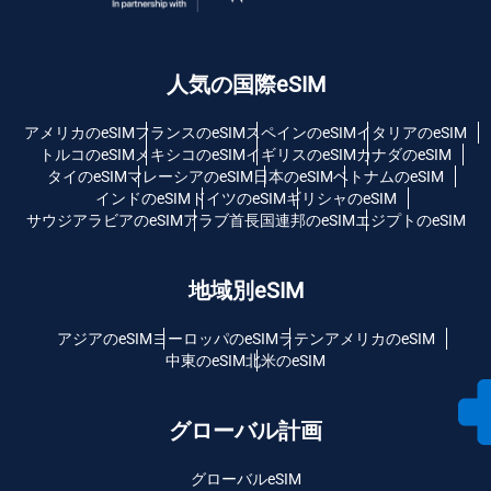
人気の国際eSIM
アメリカのeSIM
フランスのeSIM
スペインのeSIM
イタリアのeSIM
トルコのeSIM
メキシコのeSIM
イギリスのeSIM
カナダのeSIM
タイのeSIM
マレーシアのeSIM
日本のeSIM
ベトナムのeSIM
インドのeSIM
ドイツのeSIM
ギリシャのeSIM
サウジアラビアのeSIM
アラブ首長国連邦のeSIM
エジプトのeSIM
地域別eSIM
アジアのeSIM
ヨーロッパのeSIM
ラテンアメリカのeSIM
中東のeSIM
北米のeSIM
グローバル計画
グローバルeSIM