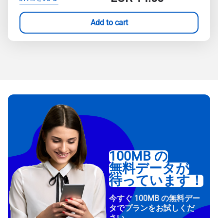
Add to cart
100MB の
無料データが
待っています！
今すぐ 100MB の無料デー
タでプランをお試しくだ
さい。