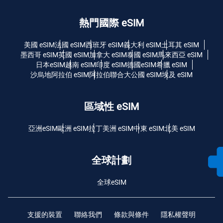
熱門國際 eSIM
美國 eSIM
法國 eSIM
西班牙 eSIM
義大利 eSIM
土耳其 eSIM
墨西哥 eSIM
英國 eSIM
加拿大 eSIM
泰國 eSIM
馬來西亞 eSIM
日本eSIM
越南 eSIM
印度 eSIM
德國eSIM
希臘 eSIM
沙烏地阿拉伯 eSIM
阿拉伯聯合大公國 eSIM
埃及 eSIM
區域性 eSIM
亞洲eSIM
歐洲 eSIM
拉丁美洲 eSIM
中東 eSIM
北美 eSIM
全球計劃
全球eSIM
支援的裝置
聯絡我們
條款與條件
隱私權聲明