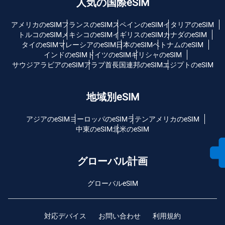
人気の国際eSIM
アメリカのeSIM
フランスのeSIM
スペインのeSIM
イタリアのeSIM
トルコのeSIM
メキシコのeSIM
イギリスのeSIM
カナダのeSIM
タイのeSIM
マレーシアのeSIM
日本のeSIM
ベトナムのeSIM
インドのeSIM
ドイツのeSIM
ギリシャのeSIM
サウジアラビアのeSIM
アラブ首長国連邦のeSIM
エジプトのeSIM
地域別eSIM
アジアのeSIM
ヨーロッパのeSIM
ラテンアメリカのeSIM
中東のeSIM
北米のeSIM
グローバル計画
グローバルeSIM
対応デバイス
お問い合わせ
利用規約