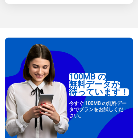
100MB の
無料データが
待っています！
今すぐ 100MB の無料デー
タでプランをお試しくだ
さい。