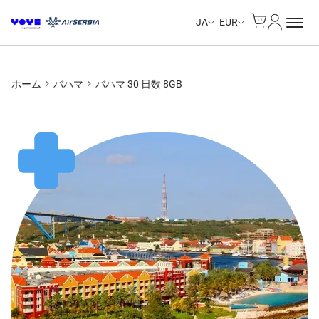
Cart
マイアカ
Unlimited Data
Unlimited Data
Unlimited Data
Unlimited Data
JA
EUR
ホーム
バハマ
バハマ 30 日数 8GB