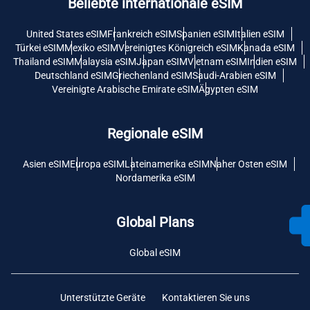
Beliebte internationale eSIM
United States eSIM
Frankreich eSIM
Spanien eSIM
Italien eSIM
Türkei eSIM
Mexiko eSIM
Vereinigtes Königreich eSIM
Kanada eSIM
Thailand eSIM
Malaysia eSIM
Japan eSIM
Vietnam eSIM
Indien eSIM
Deutschland eSIM
Griechenland eSIM
Saudi-Arabien eSIM
Vereinigte Arabische Emirate eSIM
Ägypten eSIM
Regionale eSIM
Asien eSIM
Europa eSIM
Lateinamerika eSIM
Naher Osten eSIM
Nordamerika eSIM
Global Plans
Global eSIM
Unterstützte Geräte
Kontaktieren Sie uns