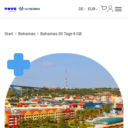
Cart
Mein Kon
Unlimited Data
Unlimited Data
Unlimited Data
Unlimited Data
DE
EUR
Start
Bahamas
Bahamas 30 Tage 8 GB