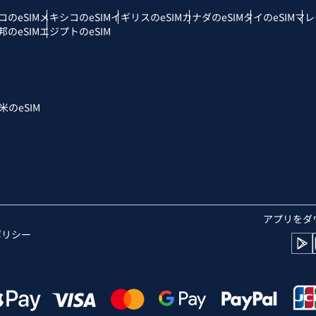
コのeSIM
メキシコのeSIM
イギリスのeSIM
カナダのeSIM
タイのeSIM
マレ
nglish
Español
のeSIM
エジプトのeSIM
D - シンガポール・ドル
TWD - 新台湾ドル
eutsch
简体中文
 - 日本円
EUR - ユーロ
米のeSIM
rançais
العربية
 - タイ・バーツ
PHP - フィリピン・ペソ
繁體中文
עברית
R - インドネシア・ルピア
AUD - 豪ドル
アプリをダ
日本語
한국어
ポリシー
 - カナダドル
GBP - ポンド
olski
Português
D - アラブ首長国連邦ディルハム
ILS - イスラエル新シェケル