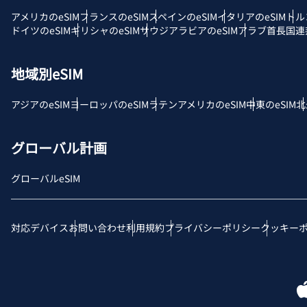
アメリカのeSIM
フランスのeSIM
スペインのeSIM
イタリアのeSIM
トル
E
ドイツのeSIM
ギリシャのeSIM
サウジアラビアのeSIM
アラブ首長国連邦
SG
D
地域別eSIM
JPY
アジアのeSIM
ヨーロッパのeSIM
ラテンアメリカのeSIM
中東のeSIM
北
F
THB
グローバル計画
グローバルeSIM
ID
対応デバイス
お問い合わせ
利用規約
プライバシーポリシー
クッキー
CAD
P
AE