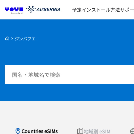
予定
インストール方法
サポ
Voye Homepage
ジンバブエ
プランを検索
Countries eSIMs
地域別 eSIM