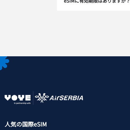
eSIMに有効期限はありますか
How 
To get
techn
activa
that y
can e
メー
通
言
通貨
人気の国際eSIM
USD