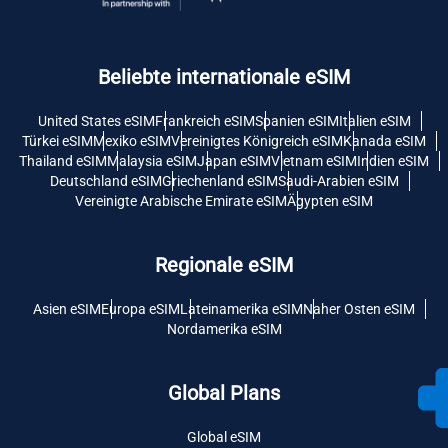
Beliebte internationale eSIM
United States eSIM
Frankreich eSIM
Spanien eSIM
Italien eSIM
Türkei eSIM
Mexiko eSIM
Vereinigtes Königreich eSIM
Kanada eSIM
Thailand eSIM
Malaysia eSIM
Japan eSIM
Vietnam eSIM
Indien eSIM
Deutschland eSIM
Griechenland eSIM
Saudi-Arabien eSIM
Vereinigte Arabische Emirate eSIM
Ägypten eSIM
Regionale eSIM
Asien eSIM
Europa eSIM
Lateinamerika eSIM
Naher Osten eSIM
Nordamerika eSIM
Global Plans
Global eSIM