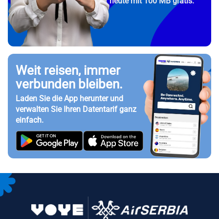
heute mit 100 MB gratis.
Weit reisen, immer
verbunden bleiben.
Laden Sie die App herunter und
verwalten Sie Ihren Datentarif ganz
einfach.