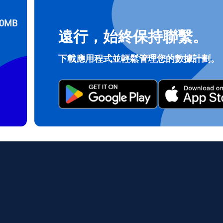
0MB
遠行，始終保持聯繫。
登入或註冊
do I get my eSim?
下載應用程式並輕鬆管理您的數據計劃。
繼續前往您的帳戶或在幾秒鐘內建立一個新帳戶。
 your eSIM, start by checking if your device supports eSIM techn
contact your mobile carrier to request an eSIM activation. They w
e you with a QR code or activation details that you can scan or 
r device settings. Once activated, you can enjoy the benefits of 
t needing a physical SIM card!
或使用電子郵件繼續
郵件
擇貨幣：
發送驗證碼
擇語言：
貨幣