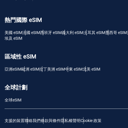
USD 
熱門國際 eSIM
E
SGD
美國 eSIM
法國 eSIM
西班牙 eSIM
義大利 eSIM
土耳其 eSIM
墨西哥 eSIM
埃及 eSIM
D
JPY
區域性 eSIM
F
亞洲eSIM
歐洲 eSIM
拉丁美洲 eSIM
中東 eSIM
北美 eSIM
THB
全球計劃
IDR
全球eSIM
CAD
支援的裝置
聯絡我們
條款與條件
隱私權聲明
Cookie 政策
P