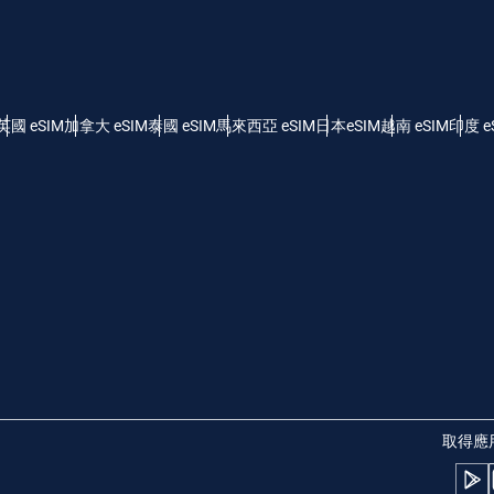
- 美元 (US)
KRW - 韓元
nglish
Español
 - 新加坡元
TWD - 新台幣
英國 eSIM
加拿大 eSIM
泰國 eSIM
馬來西亞 eSIM
日本eSIM
越南 eSIM
印度 e
eutsch
简体中文
 - 日圓
EUR - 歐元
rançais
العربية
 - 泰銖
PHP - 菲律賓比索
繁體中文
עברית
 - 印尼盾
AUD - 澳幣
日本語
한국어
 - 加幣
GBP - 英鎊
取得應
olski
Português