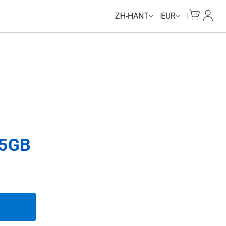
Cart
我的
ZH-HANT
EUR
5GB