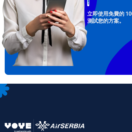
!
立即使用免費的 10
測試您的方案。
How 
To get
Then, 
provid
in you
withou
電子
選
選
搜尋