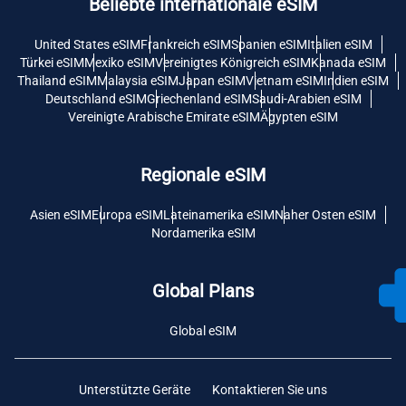
Beliebte internationale eSIM
United States eSIM
Frankreich eSIM
Spanien eSIM
Italien eSIM
Türkei eSIM
Mexiko eSIM
Vereinigtes Königreich eSIM
Kanada eSIM
Thailand eSIM
Malaysia eSIM
Japan eSIM
Vietnam eSIM
Indien eSIM
Deutschland eSIM
Griechenland eSIM
Saudi-Arabien eSIM
Vereinigte Arabische Emirate eSIM
Ägypten eSIM
Regionale eSIM
Asien eSIM
Europa eSIM
Lateinamerika eSIM
Naher Osten eSIM
Nordamerika eSIM
Global Plans
Global eSIM
Unterstützte Geräte
Kontaktieren Sie uns