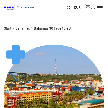
Cart
Mein Kon
Unlimited Data
Unlimited Data
Unlimited Data
Unlimited Data
DE
EUR
Start
Bahamas
Bahamas 30 Tage 15 GB