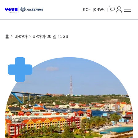
Cart
내 계정
Unlimited Data
Unlimited Data
Unlimited Data
Unlimited Data
KO
KRW
홈
바하마
바하마 30 일 15GB