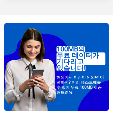
100MB의
무료 데이터가
기다리고
있습니다!
해외에서 이심이 안되면 어
떡하지? 미리 테스트해볼
수 있게 무료 100MB 제공
해드려요