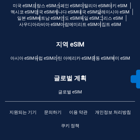
미국 eSIM
프랑스 eSIM
스페인 eSIM
이탈리아 eSIM
터키 eSIM
멕시코 eSIM
영국 eSIM
캐나다 eSIM
태국 eSIM
말레이시아 eSIM
일본 eSIM
베트남 eSIM
인도 eSIM
독일 eSIM
그리스 eSIM
사우디아라비아 eSIM
아랍에미리트 eSIM
이집트 eSIM
지역 eSIM
아시아 eSIM
유럽 ​​eSIM
라틴 아메리카 eSIM
중동 eSIM
북미 eSIM
글로벌 계획
글로벌 eSIM
지원되는 기기
문의하기
이용 약관
개인정보 처리방침
쿠키 정책