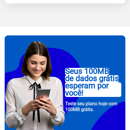
Seus 100MB
de dados grátis
esperam por
você!
Teste seu plano hoje com
100MB grátis.