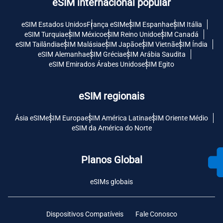
eSIM internacional popular
eSIM Estados Unidos
França eSIM
eSIM Espanha
eSIM Itália
eSIM Turquia
eSIM México
eSIM Reino Unido
eSIM Canadá
eSIM Tailândia
eSIM Malásia
eSIM Japão
eSIM Vietnã
eSIM Índia
eSIM Alemanha
eSIM Grécia
eSIM Arábia Saudita
eSIM Emirados Árabes Unidos
eSIM Egito
eSIM regionais
Ásia eSIM
eSIM Europa
eSIM América Latina
eSIM Oriente Médio
eSIM da América do Norte
Planos Global
eSIMs globais
Dispositivos Compatíveis
Fale Conosco