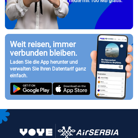
heute mit 100 MB gratis.
Weit reisen, immer
verbunden bleiben.
Laden Sie die App herunter und
verwalten Sie Ihren Datentarif ganz
einfach.