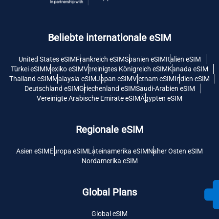
Beliebte internationale eSIM
United States eSIM
Frankreich eSIM
Spanien eSIM
Italien eSIM
Türkei eSIM
Mexiko eSIM
Vereinigtes Königreich eSIM
Kanada eSIM
Thailand eSIM
Malaysia eSIM
Japan eSIM
Vietnam eSIM
Indien eSIM
Deutschland eSIM
Griechenland eSIM
Saudi-Arabien eSIM
Vereinigte Arabische Emirate eSIM
Ägypten eSIM
Regionale eSIM
Asien eSIM
Europa eSIM
Lateinamerika eSIM
Naher Osten eSIM
Nordamerika eSIM
Global Plans
Global eSIM